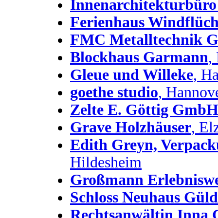
Innenarchitekturbür
Ferienhaus Windflüch
FMC Metalltechnik
Blockhaus Garmann
,
Gleue und Willeke
, H
goethe studio
, Hannov
Zelte E. Göttig Gmb
Grave Holzhäuser
, El
Edith Greyn, Verpack
Hildesheim
Großmann Erlebniswe
Schloss Neuhaus Gü
Rechtsanwältin Inna 