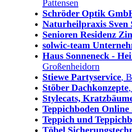
Pattensen
Schröder Optik Gmb
Naturheilpraxis Sve
Senioren Residenz 
solwic-team Unterne
Haus Sonneneck - He
Großenheidorn
Stiewe Partyservice
, 
Stöber Dachkonzepte
Stylecats, Kratzbäum
Teppichboden Online
Teppich und Teppich
Töbel Sicherungstech