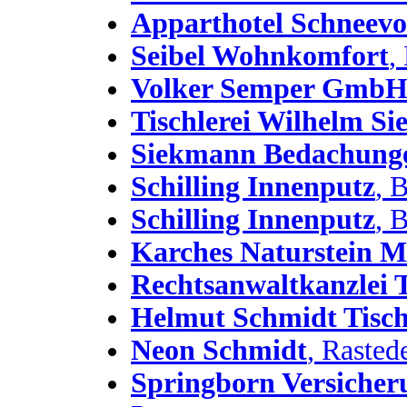
Apparthotel Schneevo
Seibel Wohnkomfort
,
Volker Semper Gmb
Tischlerei Wilhelm S
Siekmann Bedachun
Schilling Innenputz
, 
Schilling Innenputz
, 
Karches Naturstein Me
Rechtsanwaltkanzlei T
Helmut Schmidt Tisch
Neon Schmidt
, Rasted
Springborn Versiche