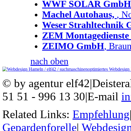
WWF SOLAR GmbH
Machel Autohaus,
, N
Weser Strahltechnik
ZEM Montagedienst
ZEIMO GmbH
, Brau
nach oben
© by agentur elf42
|
Deistera
51 51 - 996 13 30
|
E-mail
i
Related Links:
Empfehlung
Gepardenforelle
|
Webdesign