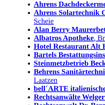
Ahrens Dachdeckerme
Ahrens Solartechni
Scheie
Alan Berry Maurerbet
Albatros Apotheke
, B
Hotel Restaurant Alt
Bartels Bestattungsins
Steinmetzbetrieb Bec
Behrens Sanitärtechn
Laatzen
bell´ARTE italienisch
Rechtsanwälte Welger