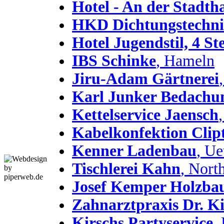
Hotel - An der Stadtha
HKD Dichtungstechn
Hotel Jugendstil, 4 S
IBS Schinke
, Hameln
Jiru-Adam Gärtnerei
Karl Junker Bedach
Kettelservice Jaensch
Kabelkonfektion Clip
Kenner Ladenbau
, Ue
Tischlerei Kahn
, Nort
Josef Kemper Holzb
Zahnarztpraxis Dr. K
Kirschs Partyservice
,