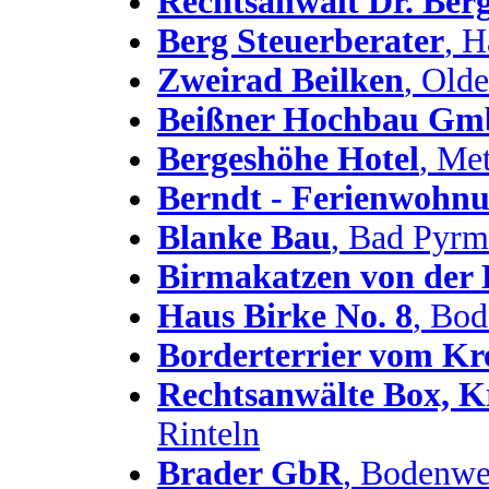
Rechtsanwalt Dr. Ber
Berg Steuerberater
, 
Zweirad Beilken
, Old
Beißner Hochbau G
Bergeshöhe Hotel
, Me
Berndt - Ferienwohn
Blanke Bau
, Bad Pyrm
Birmakatzen von der 
Haus Birke No. 8
, Bo
Borderterrier vom K
Rechtsanwälte Box, 
Rinteln
Brader GbR
, Bodenwe