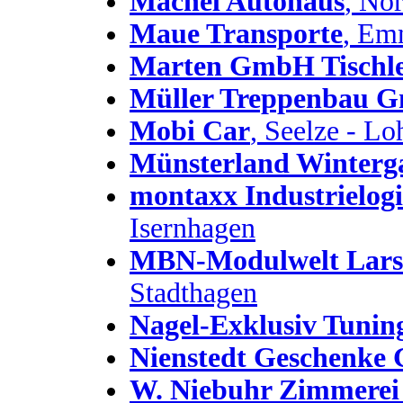
Machel Autohaus
, No
Maue Transporte
, Em
Marten GmbH Tischle
Müller Treppenbau 
Mobi Car
, Seelze - L
Münsterland Winterg
montaxx Industrielog
Isernhagen
MBN-Modulwelt Lar
Stadthagen
Nagel-Exklusiv Tunin
Nienstedt Geschenk
W. Niebuhr Zimmere