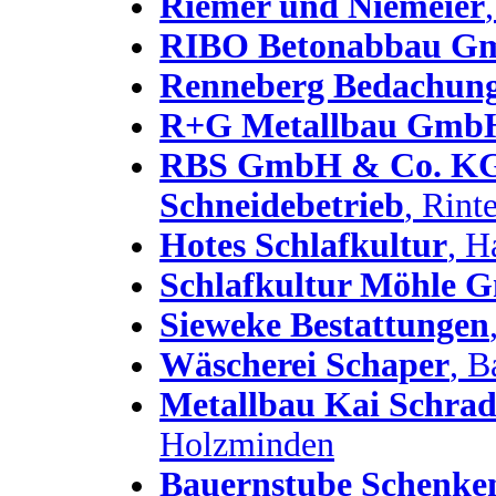
Riemer und Niemeier
RIBO Betonabbau 
Renneberg Bedachu
R+G Metallbau Gmb
RBS GmbH & Co. KG -
Schneidebetrieb
, Rint
Hotes Schlafkultur
, H
Schlafkultur Möhle
Sieweke Bestattungen
Wäscherei Schaper
, 
Metallbau Kai Schr
Holzminden
Bauernstube Schenke