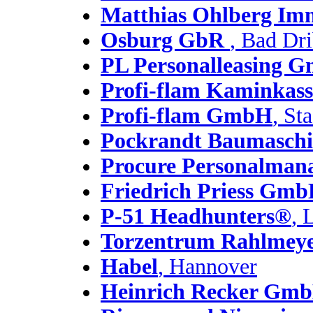
Matthias Ohlberg Imm
Osburg GbR
, Bad Dr
PL Personalleasing G
Profi-flam Kaminkass
Profi-flam GmbH
, St
Pockrandt Baumasch
Procure Personalma
Friedrich Priess Gm
P-51 Headhunters®
, 
Torzentrum Rahlme
Habel
, Hannover
Heinrich Recker Gm